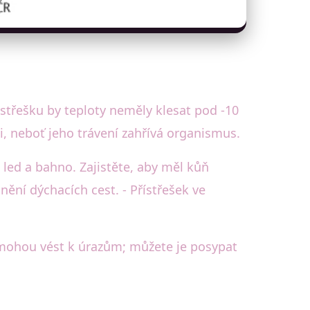
ístřešku by teploty neměly klesat pod -10
i, neboť jeho trávení zahřívá organismus.
, led a bahno. Zajistěte, aby měl kůň
ění dýchacích cest. - Přístřešek ve
y mohou vést k úrazům; můžete je posypat