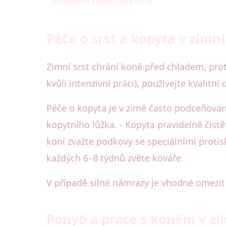
Celodenní výběh bez pastvy
Péče o srst a kopyta v zimn
Zimní srst chrání koně před chladem, proto
kvůli intenzivní práci), používejte kvalitn
Péče o kopyta je v zimě často podceňovan
kopytního lůžka. - Kopyta pravidelně čist
koní zvažte podkovy se speciálními protis
každých 6–8 týdnů zvěte kováře.
V případě silné námrazy je vhodné omezit
Pohyb a práce s koněm v z