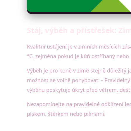
Stáj, výběh a přístřešek: Zi
Kvalitní ustájení je v zimních měsících z
°C, zejména pokud je kůň ostříhaný nebo c
Výběh je pro koně v zimě stejně důležitý j
možnost se volně pohybovat: - Pravidelný 
výběhu poskytuje úkryt před větrem, deš
Nezapomínejte na pravidelné odklízení le
pískem, štěrkem nebo pilinami.