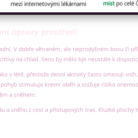
mní úpravy prostředí
ásadní. V dobře větraném, ale neprodyšném boxu či př
itlivý na chlad. Seno by mělo být neustále k dispozic
ako v létě, přestože denní aktivity často omezují sníh
pohyb stimuluje krevní oběh a snižuje riziko onemocn
těm a sněhem.
du a sněhu z cest a přístupových tras. Kluzké ploch