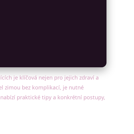
ích je klíčová nejen pro jejich zdraví a
el zimou bez komplikací, je nutné
nabízí praktické tipy a konkrétní postupy,