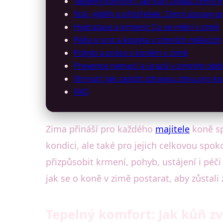
Tepelný komfort: Jak kůň zvládá zimní 
Stáj, výběh a přístřešek: Zimní úpravy p
Hydratace a krmení: Co se mění v zimě
Péče o srst a kopyta v zimních měsících
Pohyb a práce s koněm v zimě
Prevence nemocí a úrazů v zimním obd
Shrnutí: Jak zajistit zdravou zimu pro k
FAQ
Zima přináší pro každého
majitele
koně sp
kondici, ale také pro jejich celkovou spo
přizpůsobit krmení, pohyb, ustájení i péč
jak se o koně v zimě postarat, aby zůstali z
Tepelný komfort: Jak kůň z