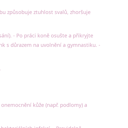
bu způsobuje ztuhlost svalů, zhoršuje
ání). - Po práci koně osušte a přikryjte
ink s důrazem na uvolnění a gymnastiku. -
.
e, onemocnění kůže (např. podlomy) a