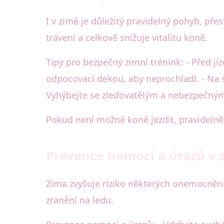
I v zimě je důležitý pravidelný pohyb, př
trávení a celkově snižuje vitalitu koně.
Tipy pro bezpečný zimní trénink: - Před jíz
odpocovací dekou, aby neprochladl. - Na 
Vyhýbejte se zledovatělým a nebezpečný
Pokud není možné koně jezdit, pravidelně j
Prevence nemocí a úrazů v
Zima zvyšuje riziko některých onemocnění 
zranění na ledu.