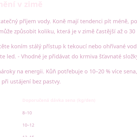
mění v zimě
statečný příjem vody. Koně mají tendenci pít méně, 
že způsobit koliku, která je v zimě častější až o 30 
istěte koním stálý přístup k tekoucí nebo ohřívané vod
te led. - Vhodné je přidávat do krmiva šťavnaté složk
roky na energii. Kůň potřebuje o 10–20 % více sena,
ři ustájení bez pastvy.
Doporučená dávka sena (kg/den)
8–10
10–12