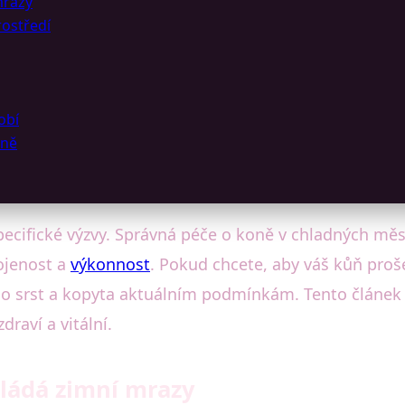
mrazy
rostředí
obí
oně
ecifické výzvy. Správná péče o koně v chladných měsíc
kojenost a
výkonnost
. Pokud chcete, aby váš kůň proš
i o srst a kopyta aktuálním podmínkám. Tento článek 
draví a vitální.
vládá zimní mrazy