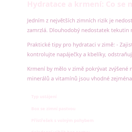
Hydratace a krmení: Co se 
Jedním z největších zimních rizik je nedo
zamrzlá. Dlouhodobý nedostatek tekutin mů
Praktické tipy pro hydrataci v zimě: - Zaj
kontrolujte napáječky a kbelíky, odstraňuj
Krmení by mělo v zimě pokrývat zvýšené ná
minerálů a vitamínů jsou vhodné zejména p
Typ ustájení
Box se zimní pastvou
Přístřešek s volným pohybem