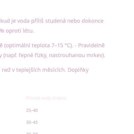
pokud je voda příliš studená nebo dokonce
% oproti létu.
ě (optimální teplota 7–15 °C). - Pravidelně
y (např. řepné řízky, nastrouhanou mrkev).
 než v teplejších měsících. Doplňky
Přívod vody (l/den)
25–40
30–45