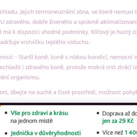
hladu. Jejich termoneutrální zóna, ve které nemusí tě
C. U zdravého, dobře živeného a správně aklimatizova
á k dispozici vhodné podmínky. Klíčový je hustý zim
 zadržuje vrstvičku teplého vzduchu.
hnout: - Starší koně, koně s nízkou kondicí, nemocní n
hladit i zdravého koně, protože mokrá srst ztrácí iz
vání organismu.
fort, dbejte na suché a čisté prostředí, možnost poh