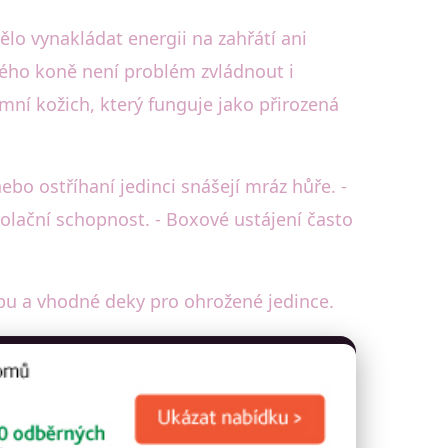
lo vynakládat energii na zahřátí ani
ného koně není problém zvládnout i
ní kožich, který funguje jako přirozená
ebo ostříhaní jedinci snášejí mráz hůře. -
olační schopnost. - Boxové ustájení často
ybu a vhodné deky pro ohrožené jedince.