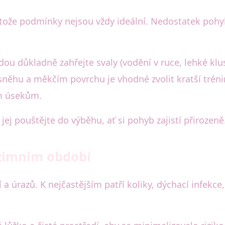
estože podmínky nejsou vždy ideální. Nedostatek pohy
dou důkladně zahřejte svaly (vodění v ruce, lehké klus
sněhu a měkčím povrchu je vhodné zvolit kratší trén
m úsekům.
ej pouštějte do výběhu, ať si pohyb zajistí přirozeně
 zimním období
a úrazů. K nejčastějším patří koliky, dýchací infekc