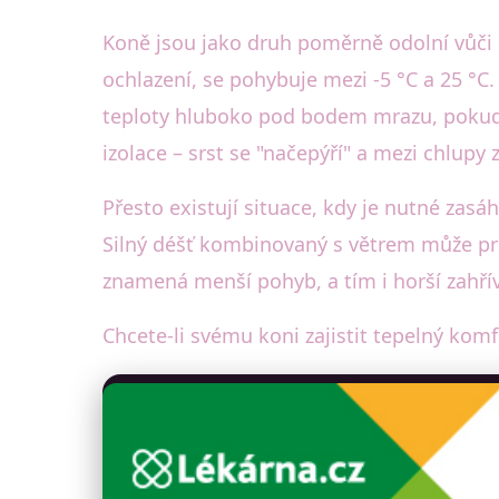
Koně jsou jako druh poměrně odolní vůči c
ochlazení, se pohybuje mezi -5 °C a 25 °
teploty hluboko pod bodem mrazu, pokud m
izolace – srst se "načepýří" a mezi chlupy
Přesto existují situace, kdy je nutné zasá
Silný déšť kombinovaný s větrem může proc
znamená menší pohyb, a tím i horší zahří
Chcete-li svému koni zajistit tepelný kom