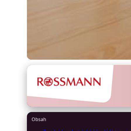
rivalskalice.cz
Zimní péče o koně:
6. 3. 2026
· 9 min čtení · Autor: Marek Světlík
Obsah