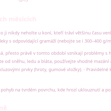
12–15
ích měsících
 ji nikdy neholte u koní, kteří tráví většinu času ve
í deky s odpovídající gramáží (nebojte se i 300–400 g/m
á, přesto právě v tomto období vznikají problémy s h
ěte od sněhu, ledu a bláta, používejte vhodné mazání 
kluzovými prvky (hroty, gumové vložky). - Pravidelné
 pohyb na tvrdém povrchu, kde hrozí uklouznutí a po
imě