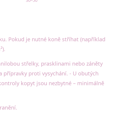
30–50
nku. Pokud je nutné koně stříhat (například
²).
nilobou střelky, prasklinami nebo záněty
a přípravky proti vysychání. - U obutých
 kontroly kopyt jsou nezbytné – minimálně
ranění.