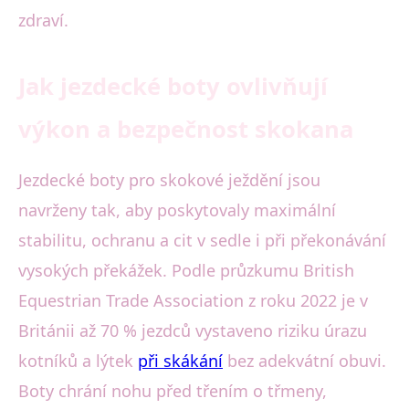
zdraví.
Jak jezdecké boty ovlivňují
výkon a bezpečnost skokana
Jezdecké boty pro skokové ježdění jsou
navrženy tak, aby poskytovaly maximální
stabilitu, ochranu a cit v sedle i při překonávání
vysokých překážek. Podle průzkumu British
Equestrian Trade Association z roku 2022 je v
Británii až 70 % jezdců vystaveno riziku úrazu
kotníků a lýtek
při skákání
bez adekvátní obuvi.
Boty chrání nohu před třením o třmeny,