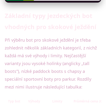
Základní typy jezdeckých bot
vhodných pro skokové ježdění
Při výběru bot pro skokové ježdění je třeba
zohlednit několik základních kategorií, z nichž
každá má své výhody i limity. Nejčastější
varianty jsou vysoké holínky (anglicky „tall
boots“), nízké paddock boots s chapsy a
speciální sportovní boty pro parkur. Rozdíly
mezi nimi ilustruje následující tabulka:
Typ bot
Výhody
Limity
Průměrná cena (CZK