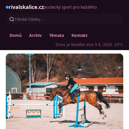
rivalskalice.cz
Jezdecký sport pro každého
Domů
Archiv
Témata
Kontakt
Dnes je Neděle dne 9 8. 2026
· 20°C