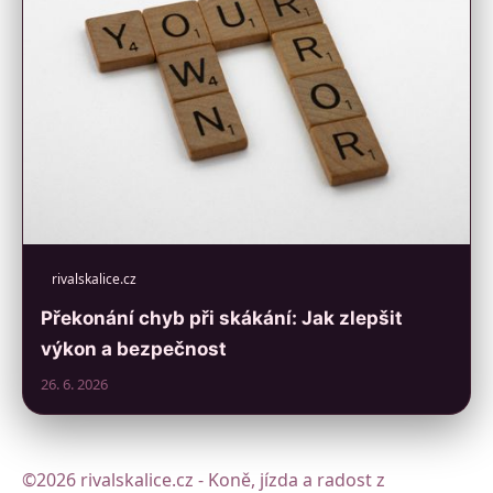
rivalskalice.cz
Překonání chyb při skákání: Jak zlepšit
výkon a bezpečnost
26. 6. 2026
©2026 rivalskalice.cz - Koně, jízda a radost z