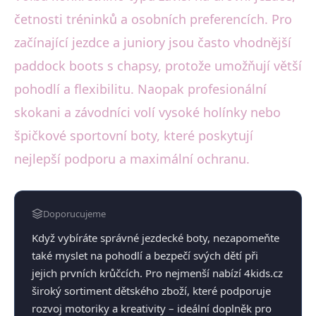
četnosti tréninků a osobních preferencích. Pro
začínající jezdce a juniory jsou často vhodnější
paddock boots s chapsy, protože umožňují větší
pohodlí a flexibilitu. Naopak profesionální
skokani a závodníci volí vysoké holínky nebo
špičkové sportovní boty, které poskytují
nejlepší podporu a maximální ochranu.
Doporucujeme
Když vybíráte správné jezdecké boty, nezapomeňte
také myslet na pohodlí a bezpečí svých dětí při
jejich prvních krůčcích. Pro nejmenší nabízí 4kids.cz
široký sortiment dětského zboží, které podporuje
rozvoj motoriky a kreativity – ideální doplněk pro