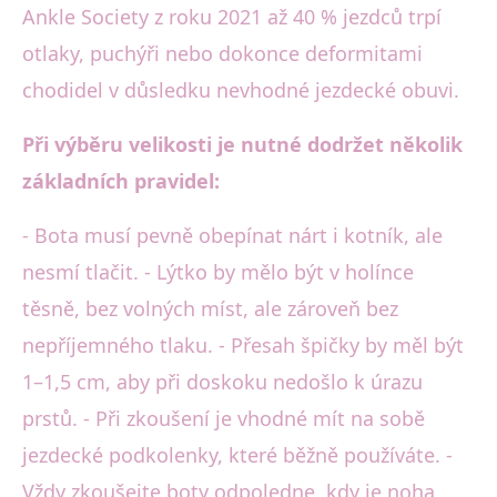
Ankle Society z roku 2021 až 40 % jezdců trpí
otlaky, puchýři nebo dokonce deformitami
chodidel v důsledku nevhodné jezdecké obuvi.
Při výběru velikosti je nutné dodržet několik
základních pravidel:
- Bota musí pevně obepínat nárt i kotník, ale
nesmí tlačit. - Lýtko by mělo být v holínce
těsně, bez volných míst, ale zároveň bez
nepříjemného tlaku. - Přesah špičky by měl být
1–1,5 cm, aby při doskoku nedošlo k úrazu
prstů. - Při zkoušení je vhodné mít na sobě
jezdecké podkolenky, které běžně používáte. -
Vždy zkoušejte boty odpoledne, kdy je noha