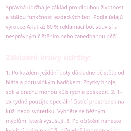
Správná údržba je základ pro dlouhou životnost
a stálou funkčnost jezdeckých bot. Podle údajů
výrobce Ariat až 80 % reklamací bot souvisí s
nesprávným čištěním nebo zanedbanou péčí.
Základní kroky údržby:
1. Po každém ježdění boty důkladně očistěte od
bláta a potu vlhkým hadříkem. Zbytky hnoje,
soli a prachu mohou kůži rychle poškodit. 2. 1–
2x týdně použijte speciální čistící prostředek na
kůži nebo syntetiku. Vyhněte se běžným
mýdlům, která vysušují. 3. Po očištění naneste
kvalitní krém na kůži, případně impregnaci na