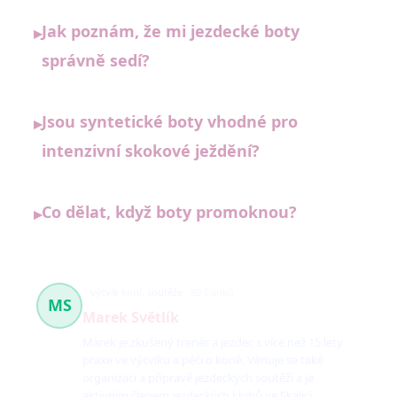
Jak poznám, že mi jezdecké boty
▸
správně sedí?
Jsou syntetické boty vhodné pro
▸
intenzivní skokové ježdění?
Co dělat, když boty promoknou?
▸
výcvik koní, soutěže
80 článků
MS
Marek Světlík
Marek je zkušený trenér a jezdec s více než 15 lety
praxe ve výcviku a péči o koně. Věnuje se také
organizaci a přípravě jezdeckých soutěží a je
aktivním členem jezdeckých klubů ve Skalici.