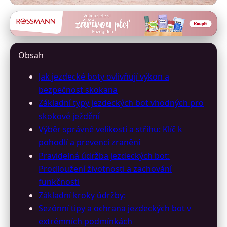
rivalskalice.cz
Optimalizujte Výkon: Jak
Obsah
Vybrat a Udržet Jezdecké Boty
Jak jezdecké boty ovlivňují výkon a
pro Skoky
bezpečnost skokana
Základní typy jezdeckých bot vhodných pro
3. 7. 2026
· 10 min čtení · Autor: Marek Světlík
skokové ježdění
Výběr správné velikosti a střihu: Klíč k
pohodlí a prevenci zranění
Pravidelná údržba jezdeckých bot:
Prodloužení životnosti a zachování
funkčnosti
Základní kroky údržby:
Sezónní tipy a ochrana jezdeckých bot v
extrémních podmínkách