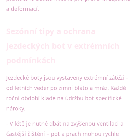
a deformací.
Sezónní tipy a ochrana
jezdeckých bot v extrémních
podmínkách
Jezdecké boty jsou vystaveny extrémní zátěži –
od letních veder po zimní bláto a mráz. Každé
roční období klade na údržbu bot specifické
nároky.
- V létě je nutné dbát na zvýšenou ventilaci a
častější čištění – pot a prach mohou rychle