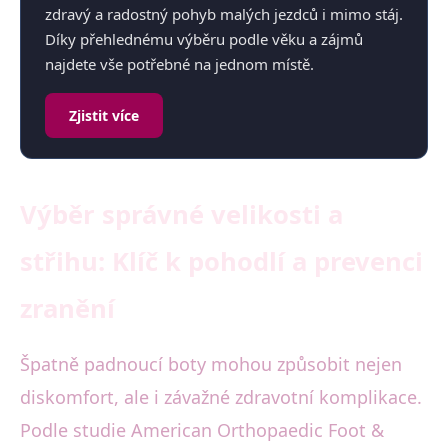
zdravý a radostný pohyb malých jezdců i mimo stáj.
Díky přehlednému výběru podle věku a zájmů
najdete vše potřebné na jednom místě.
Zjistit více
Výběr správné velikosti a
střihu: Klíč k pohodlí a prevenci
zranění
Špatně padnoucí boty mohou způsobit nejen
diskomfort, ale i závažné zdravotní komplikace.
Podle studie American Orthopaedic Foot &