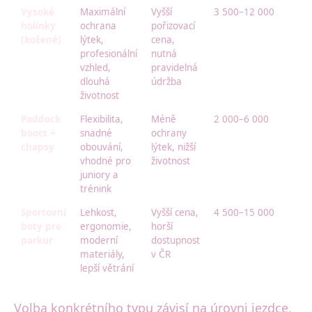
Vysoké
Maximální
Vyšší
3 500–12 000
holínky
ochrana
pořizovací
(kožené)
lýtek,
cena,
profesionální
nutná
vzhled,
pravidelná
dlouhá
údržba
životnost
Paddock
Flexibilita,
Méně
2 000–6 000
boots +
snadné
ochrany
chapsy
obouvání,
lýtek, nižší
vhodné pro
životnost
juniory a
trénink
Sportovní
Lehkost,
Vyšší cena,
4 500–15 000
boty pro
ergonomie,
horší
parkur
moderní
dostupnost
materiály,
v ČR
lepší větrání
Volba konkrétního typu závisí na úrovni jezdce,