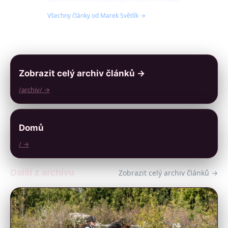
Všechny články od Marek Světlík →
Zobrazit celý archiv článků →
/archiv/ →
Domů
/ →
Další z archivu
Zobrazit celý archiv článků →