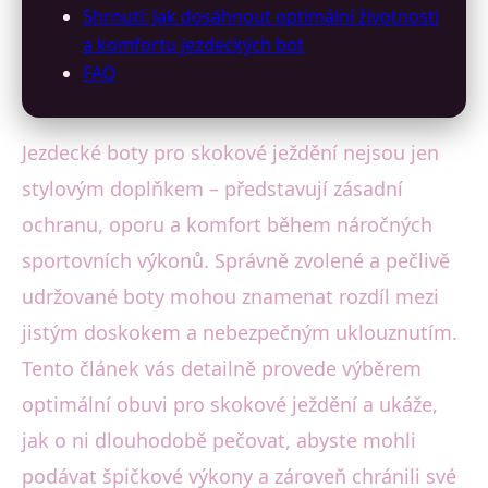
Shrnutí: Jak dosáhnout optimální životnosti
a komfortu jezdeckých bot
FAQ
Jezdecké boty pro skokové ježdění nejsou jen
stylovým doplňkem – představují zásadní
ochranu, oporu a komfort během náročných
sportovních výkonů. Správně zvolené a pečlivě
udržované boty mohou znamenat rozdíl mezi
jistým doskokem a nebezpečným uklouznutím.
Tento článek vás detailně provede výběrem
optimální obuvi pro skokové ježdění a ukáže,
jak o ni dlouhodobě pečovat, abyste mohli
podávat špičkové výkony a zároveň chránili své