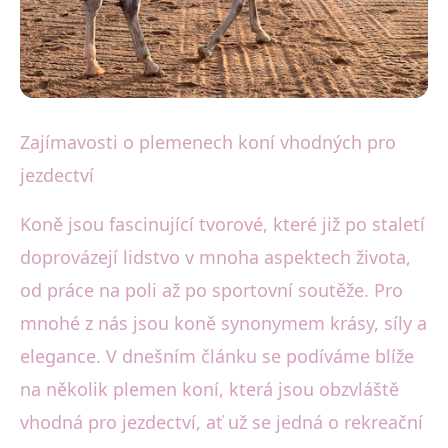
Výcvik a péče o koně
Zajímavosti o plemenech koní vhodných pro
Top plemena koní pro
jezdectví
jezdectví: Od Araba po
Koně jsou fascinující tvorové, které již po staletí
Connemaru
doprovázejí lidstvo v mnoha aspektech života,
od práce na poli až po sportovní soutěže. Pro
21. 2. 2026
· 5 min čtení · Autor: Marek Světlík
mnohé z nás jsou koně synonymem krásy, síly a
elegance. V dnešním článku se podíváme blíže
na několik plemen koní, která jsou obzvláště
vhodná pro jezdectví, ať už se jedná o rekreační