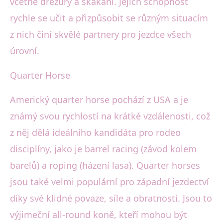
včetně drezury a skákání. Jejich schopnost
rychle se učit a přizpůsobit se různým situacím
z nich činí skvělé partnery pro jezdce všech
úrovní.
Quarter Horse
Americký quarter horse pochází z USA a je
známý svou rychlostí na krátké vzdálenosti, což
z něj dělá ideálního kandidáta pro rodeo
disciplíny, jako je barrel racing (závod kolem
barelů) a roping (házení lasa). Quarter horses
jsou také velmi populární pro západní jezdectví
díky své klidné povaze, síle a obratnosti. Jsou to
výjimeční all-round koně, kteří mohou být