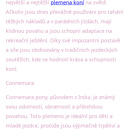
největší a nejtěžší
plemena koní
na světě.
Ačkoliv jsou dnes převážně používáni pro tahání
těžkých nákladů a v parádních jízdách, mají
klidnou povahu a jsou schopni adaptace na
rekreační ježdění. Díky své impozantní postavě
a síle jsou obdivovány v tradičních jezdeckých
soutěžích, kde se hodnotí krása a schopnosti
koní.
Connemara
Connemara pony, původem z Irska, je známý
svou odolností, obratností a přátelskou
povahou. Toto plemeno je ideální pro děti a
mladé jezdce, protože jsou výjimečně trpěliví a