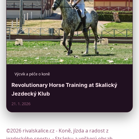
Výcvik a péče o koně
Revolutionary Horse Training at Skalický
Jezdecký Klub
21. 1. 2026
©2026 rivalskalice.cz - Koně, jízda a radost z
jezdeckého sportu. · Stránku a veškerý obsah