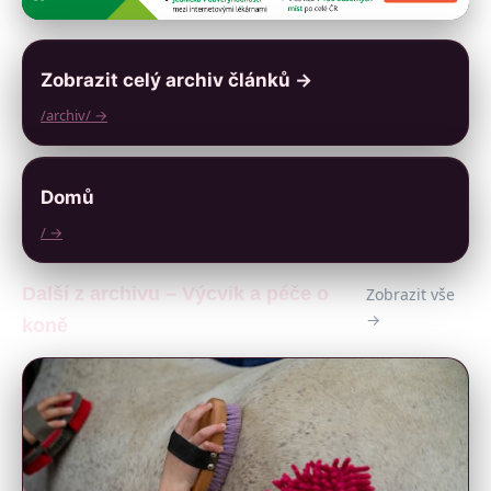
Zobrazit celý archiv článků →
/archiv/ →
Domů
/ →
Další z archivu – Výcvik a péče o
Zobrazit vše
→
koně