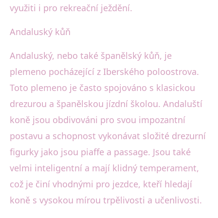
využiti i pro rekreační ježdění.
Andaluský kůň
Andaluský, nebo také španělský kůň, je
plemeno pocházející z Iberského poloostrova.
Toto plemeno je často spojováno s klasickou
drezurou a španělskou jízdní školou. Andaluští
koně jsou obdivováni pro svou impozantní
postavu a schopnost vykonávat složité drezurní
figurky jako jsou piaffe a passage. Jsou také
velmi inteligentní a mají klidný temperament,
což je činí vhodnými pro jezdce, kteří hledají
koně s vysokou mírou trpělivosti a učenlivosti.