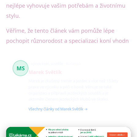
nejlépe vyhovuje vašim potřebám a životnímu
stylu.
Věříme, že tento článek vám pomůže lépe
pochopit různorodost a specializaci koní vhodn
výcvik koní, soutěže
80 článků
MS
Marek Světlík
Marek je zkušený trenér a jezdec s více než 15 lety
praxe ve výcviku a péči o koně. Věnuje se také
organizaci a přípravě jezdeckých soutěží a je
aktivním členem jezdeckých klubů ve Skalici.
Všechny články od Marek Světlík →