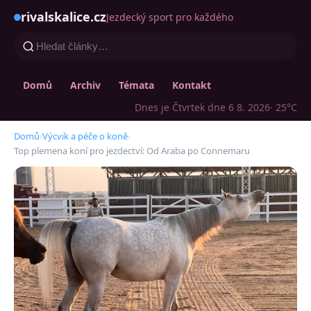
rivalskalice.cz
Jezdecký sport pro každého
Domů
Archiv
Témata
Kontakt
Dnes je Čtvrtek dne 6 8. 2026
· 25°C
Domů
›
Výcvik a péče o koně
›
Top plemena koní pro jezdectví: Od Araba po Connemaru