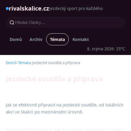
rivalskalice.cz
Jezdecký sport pro každého
Domů
Archiv
Témata
Kontakt
8. srpna 2026
· 25°C
Domů
›
Témata
›
Jezdecké soutěže a příprava
Jezdecké soutěže a příprava
Jak se efektivně připravit na jezdecké soutěže, od lokálních
akcí ve Skalici po mezinárodní úrovně.
Kompletní Průvodce: Jak Excelovat ve Vašem Prvním