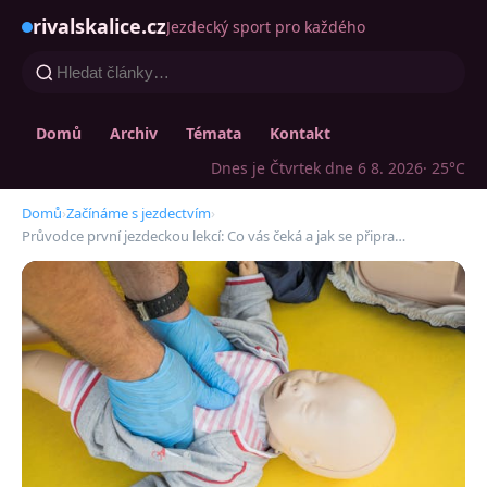
rivalskalice.cz
Jezdecký sport pro každého
Domů
Archiv
Témata
Kontakt
Dnes je Čtvrtek dne 6 8. 2026
· 25°C
Domů
›
Začínáme s jezdectvím
›
Průvodce první jezdeckou lekcí: Co vás čeká a jak se připra…