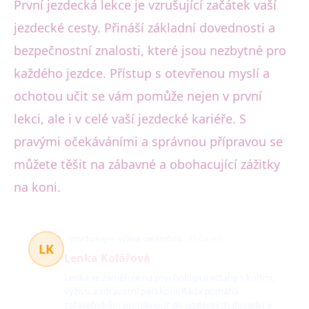
První jezdecká lekce je vzrušující začátek vaší
jezdecké cesty. Přináší základní dovednosti a
bezpečnostní znalosti, které jsou nezbytné pro
každého jezdce. Přístup s otevřenou myslí a
ochotou učit se vám pomůže nejen v první
lekci, ale i v celé vaší jezdecké kariéře. S
pravými očekáváními a správnou přípravou se
můžete těšit na zábavné a obohacující zážitky
na koni.
psychologie, výživa, začátečníci
33 článků
LK
Lenka Kolářová
Lenka se zaměřuje na psychologii a vztahy s koňmi,
výživu a zdravotní péči koní. Ráda pomáhá
začátečníkům proniknout do jezdeckých disciplín a