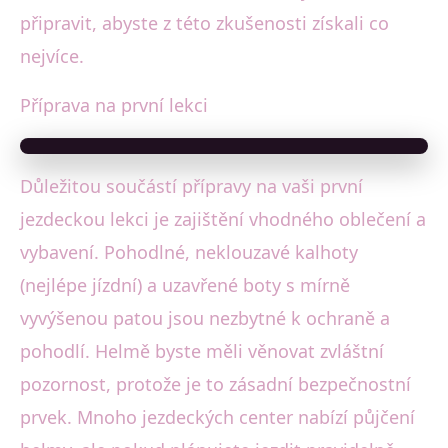
připravit, abyste z této zkušenosti získali co
nejvíce.
Příprava na první lekci
Důležitou součástí přípravy na vaši první
jezdeckou lekci je zajištění vhodného oblečení a
vybavení. Pohodlné, neklouzavé kalhoty
(nejlépe jízdní) a uzavřené boty s mírně
vyvýšenou patou jsou nezbytné k ochraně a
pohodlí. Helmě byste měli věnovat zvláštní
pozornost, protože je to zásadní bezpečnostní
prvek. Mnoho jezdeckých center nabízí půjčení