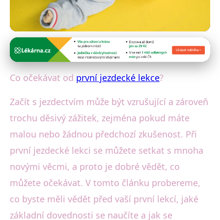
Začínáme s jezdectvím
Průvodce první jezdeckou
Co očekávat od
první jezdecké lekce
?
lekcí: Co vás čeká a jak se
Začít s jezdectvím může být vzrušující a zároveň
připravit?
trochu děsivý zážitek, zejména pokud máte
15. 2. 2026
· 4 min čtení · Autor: Lenka Kolářová
malou nebo žádnou předchozí zkušenost. Při
první jezdecké lekci se můžete setkat s mnoha
novými věcmi, a proto je dobré vědět, co
můžete očekávat. V tomto článku probereme,
co byste měli vědět před vaší první lekcí, jaké
základní dovednosti se naučíte a jak se