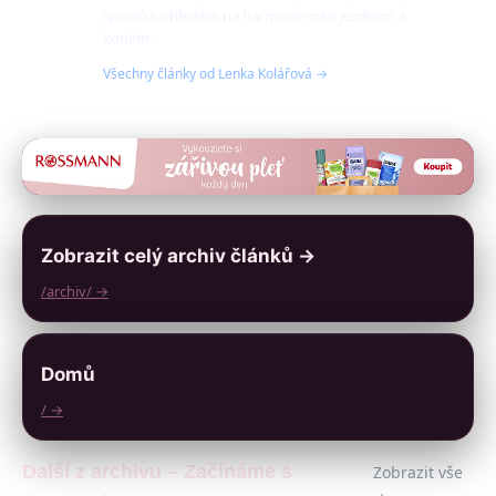
sportů s ohledem na harmonii mezi jezdcem a
koněm.
Všechny články od Lenka Kolářová →
Zobrazit celý archiv článků →
/archiv/ →
Domů
/ →
Další z archivu – Začínáme s
Zobrazit vše