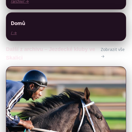
/archiv/ →
Domů
/ →
Další z archivu – Jezdecké kluby ve
Zobrazit vše
→
Skalici