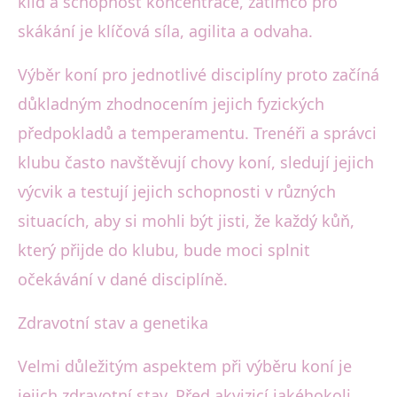
klid a schopnost koncentrace, zatímco pro
skákání je klíčová síla, agilita a odvaha.
Výběr koní pro jednotlivé disciplíny proto začíná
důkladným zhodnocením jejich fyzických
předpokladů a temperamentu. Trenéři a správci
klubu často navštěvují chovy koní, sledují jejich
výcvik a testují jejich schopnosti v různých
situacích, aby si mohli být jisti, že každý kůň,
který přijde do klubu, bude moci splnit
očekávání v dané disciplíně.
Zdravotní stav a genetika
Velmi důležitým aspektem při výběru koní je
jejich zdravotní stav. Před akvizicí jakéhokoli