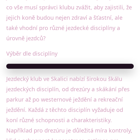
co vše musí správci klubu zvážit, aby zajistili, že
jejich koně budou nejen zdraví a šťastní, ale
také vhodní pro různé jezdecké disciplíny a
úrovně jezdců?
Výběr dle disciplíny
Jezdecký klub ve Skalici nabízí širokou škálu
jezdeckých disciplín, od drezúry a skákání přes
parkur až po westernové ježdění a rekreační
ježdění. Každá z těchto disciplín vyžaduje od
koní různé schopnosti a charakteristiky.
Například pro drezúru je důležitá míra kontroly,