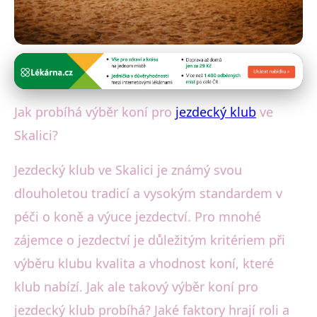
Jezdecké kluby ve Skalici
Jak Skalický jezdecký klub
Jak probíhá výběr koní pro
jezdecký klub
ve
vybírá koně pro různé
Skalici?
disciplíny?
Jezdecký klub ve Skalici je známý svou
27. 1. 2026
· 5 min čtení · Autor: Marek Světlík
dlouholetou tradicí a vysokým standardem v
péči o koně a výuce jezdectví. Pro mnohé
zájemce o jezdectví je důležitým kritériem při
výběru klubu kvalita a vhodnost koní, které
klub nabízí. Jak ale takový výběr koní pro
jezdecký klub probíhá? Jaké faktory hrají roli a