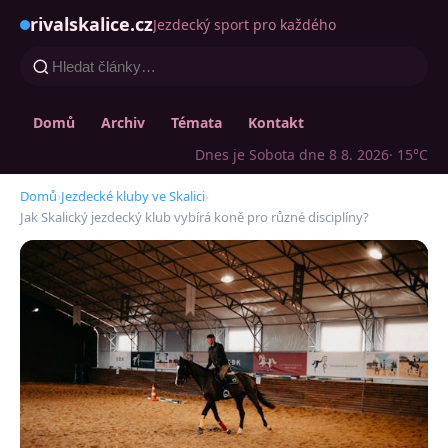
rivalskalice.cz
Jezdecký sport pro každého
Domů
Archiv
Témata
Kontakt
Dnes je Sobota dne 8 8. 2026
· 15°C
Domů
›
Jezdecké kluby ve Skalici
›
Jak Skalický jezdecký klub vybírá koně pro různé disciplíny?