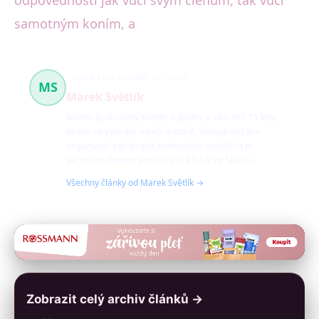
samotným koním, a
výcvik koní, soutěže
80 článků
MS
Marek Světlík
Marek je zkušený trenér a jezdec s více než 15 lety
praxe ve výcviku a péči o koně. Věnuje se také
organizaci a přípravě jezdeckých soutěží a je
aktivním členem jezdeckých klubů ve Skalici.
Všechny články od Marek Světlík →
Zobrazit celý archiv článků →