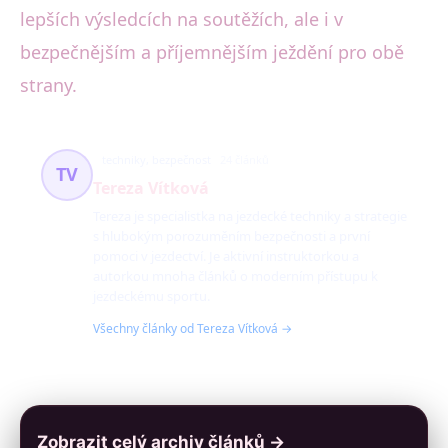
lepších výsledcích na soutěžích, ale i v
bezpečnějším a příjemnějším ježdění pro obě
strany.
techniky, bezpečnost
24 článků
TV
Tereza Vítková
Tereza je specialistka na jezdecké techniky a strategie
s hlubokým porozuměním bezpečnosti a první
pomoci v jezdectví. Je aktivní instruktorkou a
autorkou mnoha článků o moderním přístupu k
jezdeckému sportu.
Všechny články od Tereza Vítková →
Zobrazit celý archiv článků →