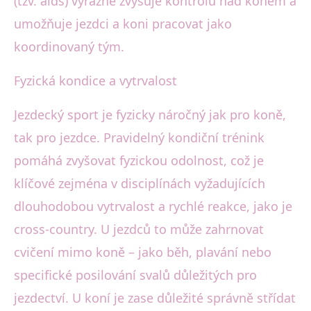
(tzv. aids) výrazně zvyšuje kontrolu nad koněm a
umožňuje jezdci a koni pracovat jako
koordinovaný tým.
Fyzická kondice a vytrvalost
Jezdecký sport je fyzicky náročný jak pro koně,
tak pro jezdce. Pravidelný kondiční trénink
pomáhá zvyšovat fyzickou odolnost, což je
klíčové zejména v disciplínách vyžadujících
dlouhodobou vytrvalost a rychlé reakce, jako je
cross-country. U jezdců to může zahrnovat
cvičení mimo koně – jako běh, plavání nebo
specifické posilování svalů důležitých pro
jezdectví. U koní je zase důležité správně střídat