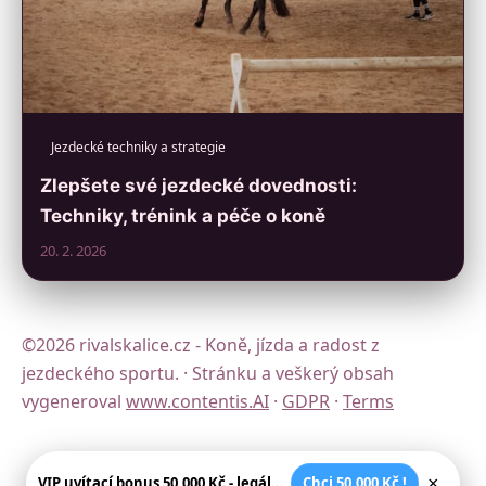
Jezdecké techniky a strategie
Zlepšete své jezdecké dovednosti:
Techniky, trénink a péče o koně
20. 2. 2026
©2026 rivalskalice.cz - Koně, jízda a radost z
jezdeckého sportu. · Stránku a veškerý obsah
vygeneroval
www.contentis.AI
·
GDPR
·
Terms
×
VIP uvítací bonus 50.000 Kč - legální české kasíno
Chci 50.000 Kč !