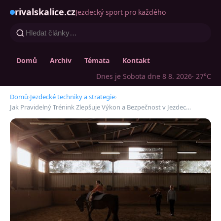
rivalskalice.cz
Jezdecký sport pro každého
Domů
Archiv
Témata
Kontakt
Dnes je Sobota dne 8 8. 2026
· 27°C
Domů
›
Jezdecké techniky a strategie
›
Jak Pravidelný Trénink Zlepšuje Výkon a Bezpečnost v Jezdec…