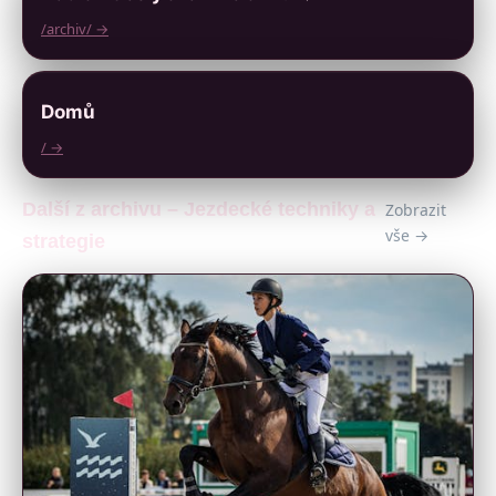
/archiv/ →
Domů
/ →
Další z archivu – Jezdecké techniky a
Zobrazit
vše →
strategie