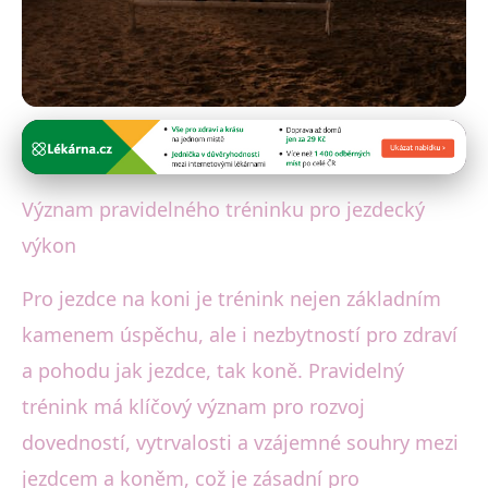
Jezdecké techniky a strategie
Jak Pravidelný Trénink
Význam pravidelného tréninku pro jezdecký
Zlepšuje Výkon a Bezpečnost v
výkon
Jezdectví
Pro jezdce na koni je trénink nejen základním
26. 1. 2026
· 4 min čtení · Autor: Tereza Vítková
kamenem úspěchu, ale i nezbytností pro zdraví
a pohodu jak jezdce, tak koně. Pravidelný
trénink má klíčový význam pro rozvoj
dovedností, vytrvalosti a vzájemné souhry mezi
jezdcem a koněm, což je zásadní pro